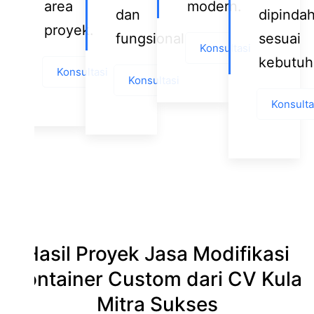
area
modern.
dan
dipinda
proyek.
fungsional.
sesuai
Konsultasi
kebutuh
Konsultasi
Konsultasi
Konsulta
Hasil Proyek Jasa Modifikasi
Kontainer Custom dari CV Kula
Mitra Sukses