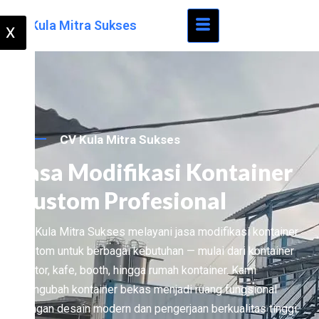
CV Kula Mitra Sukses
X
CV Kula Mitra Sukses
Jasa Modifikasi Kontainer
Custom Profesional
CV Kula Mitra Sukses melayani jasa modifikasi kontainer
custom untuk berbagai kebutuhan — mulai dari kontainer
kantor, kafe, booth, hingga rumah kontainer. Kami
mengubah kontainer bekas menjadi ruang fungsional
dengan desain modern dan pengerjaan berkualitas tinggi.