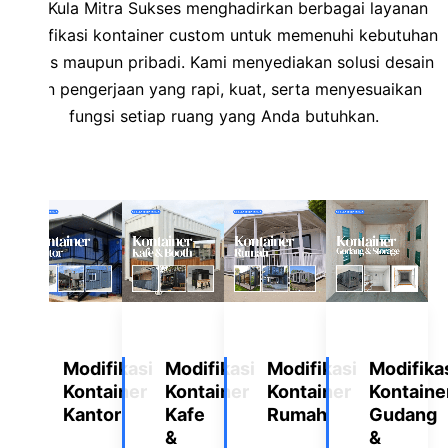
CV Kula Mitra Sukses menghadirkan berbagai layanan
modifikasi kontainer custom untuk memenuhi kebutuhan
bisnis maupun pribadi. Kami menyediakan solusi desain
dan pengerjaan yang rapi, kuat, serta menyesuaikan
fungsi setiap ruang yang Anda butuhkan.
Modifikasi
Modifikasi
Modifikasi
Modifika
Kontainer
Kontainer
Kontainer
Kontaine
Kantor
Kafe
Rumah
Gudang
&
&