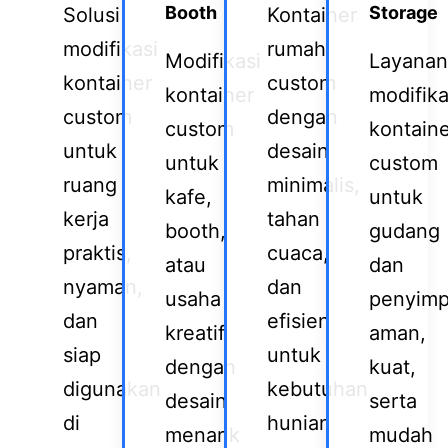
Booth
Storage
Solusi
Kontainer
modifikasi
rumah
Modifikasi
Layanan
kontainer
custom
kontainer
modifika
custom
dengan
custom
kontain
untuk
desain
untuk
custom
ruang
minimalis,
kafe,
untuk
kerja
tahan
booth,
gudang
praktis,
cuaca,
atau
dan
nyaman,
dan
usaha
penyim
dan
efisien
kreatif
aman,
siap
untuk
dengan
kuat,
digunakan
kebutuhan
desain
serta
di
hunian
menarik
mudah